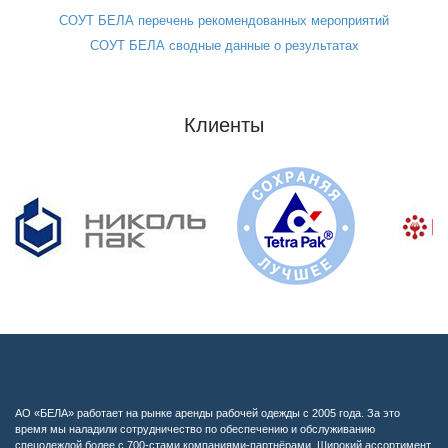
СОУТ БЕЛА перечень рекомендованных мероприятий
СОУТ БЕЛА сводные данные о результатах
Клиенты
АО «БЕЛА» работает на рынке аренды рабочей одежды с 2005 года. За это
время мы наладили сотрудничество по обеспечению и обслуживанию
спецодеждой более с 700-стами компаниями-партнёрами. Широкий ассортимент