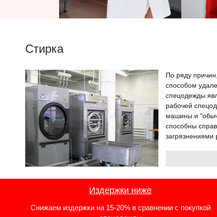
Стирка
По ряду причи
способом удале
спецодежды яв
рабочей спецод
машины и "обыч
способны справ
загрязнениями 
Издержки ниже
Снижаем издержки на 15-20% в сравнении с покупкой