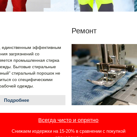
Ремонт
н, единственным эффективным
ния загрязнений со
ляется промышленная стирка
ежды. Бытовые стиральные
ный" стиральный порошок не
иться со специфическими
рабочей одежды.
Подробнее
Всегда чисто и опрятно
Снижаем издержки на 15-20% в сравнении с покупкой