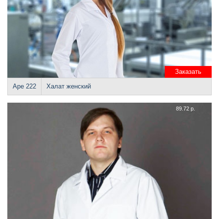
Заказать
Аре 222
Халат женский
89.72 р.